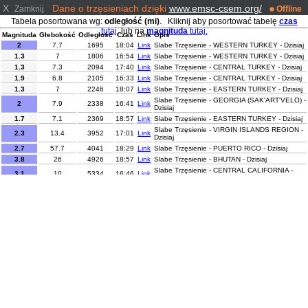
X
Dane o trzęsieniach dzięki
www.emsc-csem.org/
Zamknij
Offline
Tabela posortowana wg:
odległość (mi)
. Kliknij aby posortować tabelę
czas
tutaj.
lub na
magnituda
tutaj.
Magnituda
Głebokość
Odległość
Czas
Link
Opis
2
7.7
1695
18:04
Link
Slabe Trzęsienie - WESTERN TURKEY - Dzisiaj
1.3
7
1806
16:54
Link
Slabe Trzęsienie - WESTERN TURKEY - Dzisiaj
1.3
7.3
2094
17:40
Link
Slabe Trzęsienie - CENTRAL TURKEY - Dzisiaj
1.9
6.8
2105
16:33
Link
Slabe Trzęsienie - CENTRAL TURKEY - Dzisiaj
1.3
7
2246
18:07
Link
Slabe Trzęsienie - EASTERN TURKEY - Dzisiaj
Slabe Trzęsienie - GEORGIA (SAK'ART'VELO) -
2
7.9
2338
16:41
Link
Dzisiaj
1.7
7.1
2369
18:57
Link
Slabe Trzęsienie - EASTERN TURKEY - Dzisiaj
Slabe Trzęsienie - VIRGIN ISLANDS REGION -
2.3
13.4
3952
17:01
Link
Dzisiaj
2.7
57.7
4041
18:29
Link
Slabe Trzęsienie - PUERTO RICO - Dzisiaj
3.8
26
4926
18:57
Link
Slabe Trzęsienie - BHUTAN - Dzisiaj
Slabe Trzęsienie - CENTRAL CALIFORNIA -
3.1
10
5334
16:46
Link
Dzisiaj
Slabe Trzęsienie - OFF COAST OF COSTA
2.6
25
5354
18:14
Link
RICA - Dzisiaj
Slabe Trzęsienie - OFF COAST OF COSTA
2.9
21
5358
17:47
Link
RICA - Dzisiaj
Slabe Trzęsienie - COLOMBIA-ECUADOR
3.7
6
5477
18:49
Link
BORDER REGION - Dzisiaj
4.2
89.5
6228
16:42
Link
Lekkie Trzęsienie - TARAPACA, CHILE - Dzisiaj
Slabe Trzęsienie - ANTOFAGASTA, CHILE -
2.6
128.8
6350
18:08
Link
Dzisiaj
Slabe Trzęsienie - ANTOFAGASTA, CHILE -
2.8
56.9
6375
18:28
Link
Dzisiaj
Lekkie Trzęsienie - ANTOFAGASTA, CHILE -
4.1
88.5
6418
17:12
Link
Dzisiaj