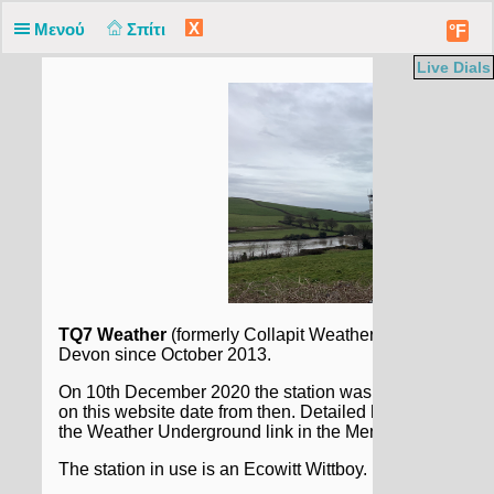
X
Μενού
Σπίτι
°F
Live Dials