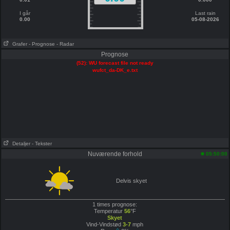
I går
Last rain
0.00
05-08-2026
Grafer
- Prognose
- Radar
Prognose
(52): WU forecast file not ready
wufct_da-DK_e.txt
Detaljer
- Tekster
Nuværende forhold
05:50:00
Delvis skyet
1 times prognose:
Temperatur
56
°F
Skyet
Vind-Vindstød
3-7
mph