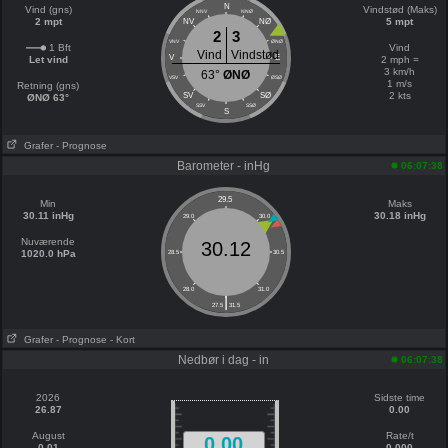
N
Vind (gns)
Vindstød (Maks)
NNV
NNØ
2 mpt
5 mpt
NV
NØ
2
3
VNV
ØNØ
1 Bft
Vind
Vind
Vindstød
V
E
Let vind
2 mph =
3 km/h
63°
ØNØ
VSV
ØSØ
1 m/s
Retning (gns)
2 kts
SV
SØ
ØNØ 63°
SSV
SSØ
S
Grafer
- Prognose
Barometer - inHg
06:07:38
29.5
Min
Maks
30.11 inHg
30.18 inHg
29.0
30.0
Nuværende
30.12
1020.0 hPa
28.5
30.5
28.0
31.0
|
27.5
31.5
Grafer
- Prognose
- Kort
Nedbør i dag - in
06:07:38
2026
Sidste time
26.87
0.00
August
Rate/t
0.00
0.01
0.000