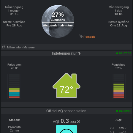
Måneopgang
Månenedgang
I morgen
I dag
27%
01:05
18:03
Luminans
Næste fuldmåne
Næste nymåne
Fre 28 Aug
Aftagende halvmåne
Ons 12 Aug
Perseids
Måne info
- Meteorer
Indetemperatur °F
06:07:38
Føles som
Fugtighed
70.9°
52%
72°
Officiel AQ sensor station
04:00:00
0.3
Station
:
AQI
:
AQI:
eea
Plymouth
0.3
pm10
Centre
0.2
pm25