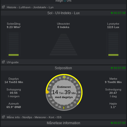
Regn
0%
Historie
- Lufthavn
- Jordskælv
- Lyn
Sol - UV-Indeks - Lux
06:07:38
Solstråling
Ultraviolet
Lysstyrke
9.23 W/m²
0 Indeks
1115 Lux
UV-guide
Solposition
06:07:55
11
13
Dagslys
Mørke
10
14
14 Tim53 Min
9 Tim06 Min
09
15
08
16
Estimeret
07
17
Solopgang
Solnedgang
14
39
06
18
05:55
20:47
Tim
Min
I morgen
05
19
I dag
med dagslys
04
20
03
21
Azimuth
Højde
02
22
65.9° ØNØ
1.1°
01
23
Måne info
- Nordlys
- Meteorer
- Kort
- ISS
Månefase information
06:07:55