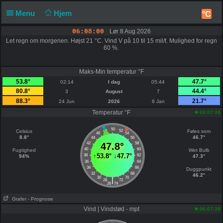
Menu
Hjem
°C
06:08:00
Lør 8 Aug 2026
Let regn om morgenen. Højst 21 °C. Vind V på 10 til 15 mil/t. Mulighed for regn
60 %.
Maks-Min temperatur °F
53.8°
47.7°
02:14
I dag
05:44
80.8°
44.4°
3
August
7
88.3°
21.7°
24 Jun
2026
6 Jan
Temperatur °F
06:07:38
50
Celsius
48
52
Føles som
46
54
8.8°
46.7°
44
56
42
47.8°
58
40
60
Fugtighed
Wet Bulb
↑
53.8°
↓
47.7°
38
62
94%
47.3°
36
64
34
66
Duggpunkt
32
68
46.2°
30
70
|
28
72
26
74
Grafer
- Prognose
Vind | Vindstød - mpt
06:07:38