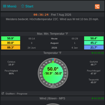
Menü
Start
°C
00:36:24
Frei 7 Aug 2026
Meistens bedeckt. Höchsttemperatur 22C. Wind aus W mit 10 bis 20 mph.
Max. Min. Temperatur °F
50.9°
50.4°
00:14
Heute
00:29
80.8°
45.1°
3
August
1
88.3°
21.7°
24 Juni
2026
6 Jan
Temperatur °F
00:35:38
50
Celsius
48
52
Gefühlt
46
54
10.0°
48.7°
44
56
42
50.0°
58
40
60
Feuchtigkeit
Feuchtkugel
↑
50.9°
↓
50.0°
38
62
86%
47.8°
36
64
34
66
Taupunkt
32
68
45.9°
30
70
|
28
72
26
74
Grafiken
- Prognose
Wind | Böeen - MPS
00:35:38