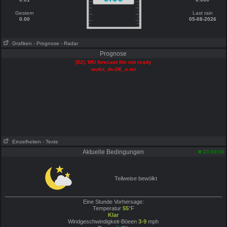
Gestern
Last rain
0.00
05-08-2026
Grafiken
- Prognose
- Radar
Prognose
(52): WU forecast file not ready
wufct_de-DE_e.txt
Einzelheiten
- Texte
Aktuelle Bedingungen
23:50:00
Teilweise bewölkt
Eine Stunde Vorhersage:
Temperatur
55
°F
Klar
Windgeschwindigkeit-Böeen
3-9
mph