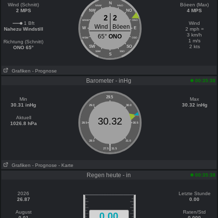
N
Wind (Schnitt)
Böeen (Max)
NNW
NNO
2 MPS
4 MPS
NW
NO
2
2
WNW
ONO
1 Bft
Wind
Wind
Böeen
W
E
Nahezu Windstill
2 mph =
3 km/h
65°
ONO
WSW
OSO
1 m/s
Richtung (Schnitt)
2 kts
SW
SO
ONO 65°
SSW
SSO
S
Grafiken
- Prognose
Barometer - inHg
00:35:38
29.5
Min
Max
30.31 inHg
30.32 inHg
29.0
30.0
Aktuell
30.32
1026.8 hPa
28.5
30.5
28.0
31.0
|
27.5
31.5
Grafiken
- Prognose
- Karte
Regen heute - in
00:35:38
2026
Letzte Stunde
26.87
0.00
August
Raten/Std
0.00
0.01
0.000