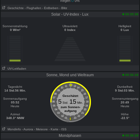
Regen
0%
Geschichte
- Flughafen
- Erdbeben
- Blitz
Solar - UV-Index - Lux
00:35:38
Sonnenstrahlung
Ultraviolett
Helligkeit
0 W/m²
0 Index
0 Lux
UV-Leitfaden
Sonne, Mond und Weltraum
00:36:18
11
13
Tageslicht
Dunkelheit
10
14
14 Std.56 Min.
9 Std.03 Min.
09
15
08
16
Geschätzt:
07
17
Sonnenaufgang
Sonnenuntergang
5
15
06
18
05:52
20:49
Std.
Min.
Heute
05
19
Heute
zum Sonnen-
04
20
aufgang
03
21
Azimut
Höhe
02
22
348.3° NNW
-22.5°
01
23
Mondinfo
- Aurora
- Meteore
- Karte
- ISS
Mondphasen
00:36:18