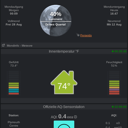
Mondaufgang
Monduntergang
Morgen
Heute
40%
00:09
16:47
Luminanz
Vollmond
Neumond
Frei 28 Aug
Drittes Quartal
Mit 12 Aug
Perseids
Mondinfo
- Meteore
Innentemperatur °F
00:35:38
Gefühlt
Feuchtigkeit
73.4°
51%
74°
Offizielle AQ-Sensorstation
22:00:00
0.4
Station
:
AQI
:
AQI:
eea
Plymouth
0.1
o3
Centre
0.4
pm10