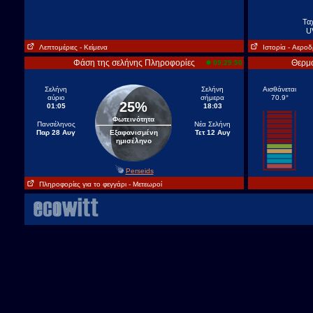
Τα
U
Λεπτομέριες
- Κείμενα
Ιστορία
- Aεροδ
Φάση της σελήνης Πληροφορίες
Θερμο
09:29:50
Σελήνη
Σελήνη
Αισθάνεται
αύριο
σήμερα
70.9°
25%
01:05
18:03
Φωτεινότητα
Πανσέληνος
Νέα Σελήνη
Παρ 28 Αυγ
Εξαφανισμένη
Τετ 12 Αυγ
ημισέληνο
Perseids
Πληροφορίες για το φεγγάρι
- Μετεωροί