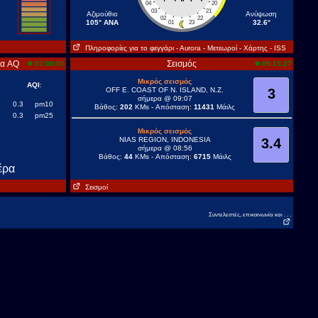
04
20
03
21
Aζιμούθιο
Ανύψωση
02
22
105° ANA
32.6°
01
23
Πληροφορίες για το φεγγάρι
- Αυrora
- Μετεωροί
- Χάρτης
- ISS
ρα AQ
Σεισμός
07:00:00
09:15:27
Μικρός σεισμός
AQI
:
OFF E. COAST OF N. ISLAND, N.Z.
3
σήμερα @ 09:07
0.3
pm10
Βάθος:
202
KMs - Απόσταση:
11431
Μάιλς
0.3
pm25
Μικρός σεισμός
NIAS REGION, INDONESIA
3.4
σήμερα @ 08:56
Βάθος:
44
KMs - Απόσταση:
6715
Μάιλς
έρα
Σεισμοί
Συντελεστές, επικοινωνία και . . .