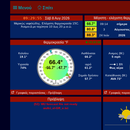
Μενού
Σπίτι
09:29:56
Μέγιστη - ελάχιστη θερ
Σάβ 8 Αυγ 2026
Μερικώς νεφελώδης. Ελάχιστη θερμοκρασία 15C.
66.7°
09:14
σήμερα
Άνεμοι Δ με ταχύτητα 10 έως 20 μ.α.ώ.
80.8°
3
Αύγουστος
88.3°
24 Ιούν
2026
θερμοκρασία °F
09:29:38
50
Κελσίου
48
52
Αισθάνεται
Ανεμος (Μ.)
46
54
19.1°
66.2°
5 mph
44
56
42
66.4°
58
40
60
Υγρασία
υγρό
1 Bft
↑
66.7°
↓
47.7°
38
62
74%
61.2°
Φως αέρα
36
64
34
66
Σημείο δρόσου
Κατεύθυνση (Μ.)
32
68
57.7°
AVA 73°
30
70
|
28
72
26
74
Γραφικές παραστάσεις
- Πρόβλεψη
Γραφικές παρασ
Πρόβλεψη
(52): WU forecast file not ready
wufct_el-GR_e.txt