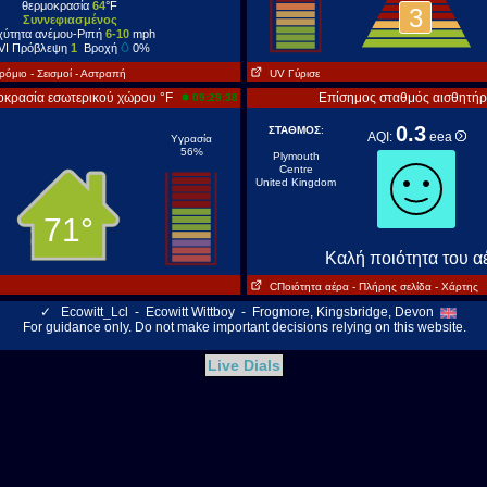
θερμοκρασία
64
°F
3
Συννεφιασμένος
χύτητα ανέμου-Ριπή
6-10
mph
VI Πρόβλεψη
1
Βροχή
0%
ρόμιο
- Σεισμοί
- Αστραπή
UV Γύρισε
κρασία εσωτερικού χώρου °F
Επίσημος σταθμός αισθητή
09:29:38
0.3
ΣΤΑΘΜΟΣ
:
AQI:
eea
Υγρασία
56%
Plymouth
Centre
United Kingdom
71°
Kαλή ποιότητα του α
CΠοιότητα αέρα
- Πλήρης σελίδα
- Χάρτης
✓
Ecowitt_Lcl - Ecowitt Wittboy - Frogmore, Kingsbridge, Devon
For guidance only. Do not make important decisions relying on this website.
Live Dials