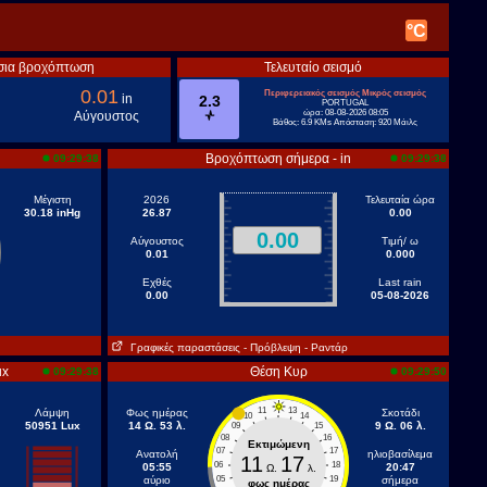
°C
σια βροχόπτωση
Τελευταίο σεισμό
0.01
Περιφερειακός σεισμός Μικρός σεισμός
in
2.3
PORTUGAL
ώρα: 08-08-2026 08:05
Αύγουστος
Βάθος: 6.9 KMs Απόσταση: 920 Μάιλς
Βροχόπτωση σήμερα - in
09:29:38
09:29:38
Μέγιστη
2026
Τελευταία ώρα
30.18 inHg
26.87
0.00
0.00
Αύγουστος
Τιμή/ ω
0.01
0.000
Εχθές
Last rain
0.00
05-08-2026
Γραφικές παραστάσεις
- Πρόβλεψη
- Ραντάρ
ux
Θέση Κυρ
09:29:38
09:29:50
11
13
Λάμψη
Φως ημέρας
Σκοτάδι
10
14
50951 Lux
14 Ω. 53 λ.
9 Ω. 06 λ.
09
15
08
16
Εκτιμώμενη
07
17
Ανατολή
ηλιοβασίλεμα
11
17
06
18
05:55
20:47
Ω.
λ.
αύριο
05
19
σήμερα
φως ημέρας