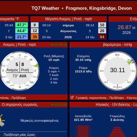
TQ7 Weather • Frogmore, Kingsbridge, Devon
μοκρασία °F
Μέγιστη Ανεμος | Ριπή - mph
Ετή
47.7°
9
10
05:44
09:14
σήμερα
09:14
26.87
in
44.4°
12
20
7
5
Αύγουστος
5
2026
21.7°
35
84
6 Ιάν
20 Ιάν
2026
24 Ιάν
Ανεμος | Ριπή - mph
βαρόμετρο - inHg
09:29:38
29.5
V
Ριπή (Μέγιστη)
Ελάχιστη
VVD
VVA
10 mph
30.10 inHg
VD
VA
29.0
30.0
5
8
DVD
AVA
Ανεμος
Ρεύμα
30.11
Ανεμος
Ριπή
D
E
5 mph =
1019.6 hPa
28.5
30.5
7 km/h
73°
AVA
DND
ANA
2 m/s
4 kts
ND
NA
28.0
31.0
|
NND
NNA
N
27.5
31.5
τάσεις
- Πρόβλεψη
Γραφικές παραστάσεις
- Πρόβλεψη
- Χάρτης
Ο σημερινός ουρανός
Ηλιακός - UV-δείκτης - L
08:50:00
Ακτινοβολία
Υπεριώδης
421.86 W/m²
3 Δείκτης
Μερικώς συννεφιασμένος
Πρόβλεψη μίας ώρας: