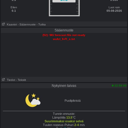
Eilen
Last rain
0.1
05-08-2026
Kaaviot
- Sääennuste
- Tutka
Sääennuste
(52): WU forecast file not ready
wufct_fi-FI_s.txt
Tiedot
- Tekstit
Nykyinen taivas
22:50:00
Puolipilvistä
Tunnin ennuste:
Lämpötila
13.5
°C
Suurimmaksi osaksi selvä
Tuulen nopeus-Puhuri
2-4
m/s