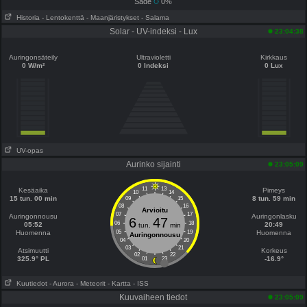
Sade
0%
Historia
- Lentokenttä
- Maanjäristykset
- Salama
Solar - UV-indeksi - Lux
23:04:38
Auringonsäteily
Ultravioletti
Kirkkaus
0 W/m²
0 Indeksi
0 Lux
UV-opas
Aurinko sijainti
23:05:09
11
13
Kesäaika
Pimeys
10
14
15 tun. 00 min
8 tun. 59 min
09
15
08
16
Arvioitu
07
17
Auringonnousu
Auringonlasku
6
47
06
18
05:52
20:49
tun.
min
Huomenna
05
19
Huomenna
Auringonnousu
04
20
03
21
Atsimuutti
Korkeus
02
22
325.9° PL
-16.9°
01
23
Kuutiedot
- Aurora
- Meteorit
- Kartta
- ISS
Kuuvaiheen tiedot
23:05:09