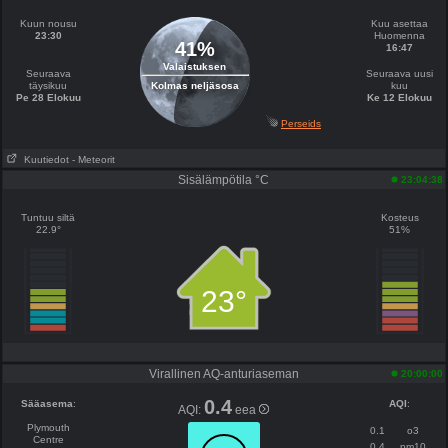
Kuun nousu
Kuu asettaa
23:30
Huomenna
41%
16:47
Valaistuksen
Seuraava
Seuraava uusi
täysikuu
Kolmas neljäsosa
kuu
Pe 28 Elokuu
Ke 12 Elokuu
Perseids
Kuutiedot
- Meteorit
Sisälämpötila °C
23:04:38
Tuntuu siltä
Kosteus
22.9°
51%
23°
Virallinen AQ-anturiaseman
20:00:00
0.4
Sääasema
:
AQI
:
AQI:
eea
Plymouth
0.1
o3
Centre
0.4
pm10