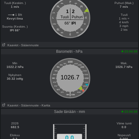
P
Tuuli (Keskim. )
Puhuri (Mak.)
PPL
PPI
1 m/s
7 m/s
PL
PI
1
2
LPL
IPI
1 Bft
Tuuli
Tuuli
Puhuri
L
E
Kevyt ilma
1 m/s =
4 km/h
66°
IPI
LESL
IEI
3 mph
Suunta (Keskim. )
2 kts
EL
EI
IPI 66°
EEL
EEI
E
Kaaviot
- Sääennuste
Barometri - hPa
23:04:38
1000
Min
Mak.
997
1003
994
1006
1022.2 hPa
1026.7 hPa
991
1009
988
1012
Nykyinen
985
1015
1026.7
30.32 inHg
982
1018
979
1021
976
1024
973
1027
|
970
1030
964
1036
Kaaviot
- Sääennuste
- Kartta
Sade tänään - mm
23:04:38
2026
Viime tunti
682.5
0.0
Elokuu
Nopeus/t
0.0
0.3
0.000