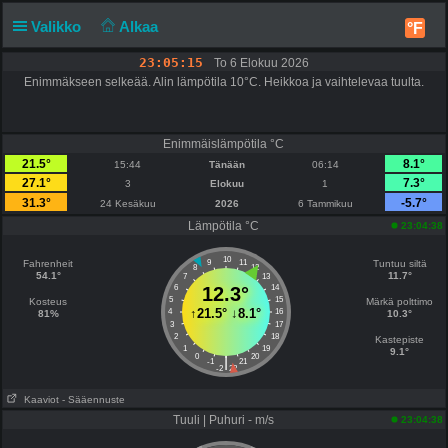
Valikko
Alkaa
°F
23:05:15
To 6 Elokuu 2026
Enimmäkseen selkeää. Alin lämpötila 10°C. Heikkoa ja vaihtelevaa tuulta.
Enimmäislämpötila °C
21.5°
8.1°
15:44
Tänään
06:14
27.1°
7.3°
3
Elokuu
1
31.3°
-5.7°
24 Kesäkuu
2026
6 Tammikuu
Lämpötila °C
23:04:38
10
Fahrenheit
9
11
Tuntuu siltä
8
12
54.1°
11.7°
7
13
6
12.3°
14
5
15
Kosteus
Märkä polttimo
↑
21.5°
↓
8.1°
4
16
81%
10.3°
3
17
2
18
Kastepiste
1
19
9.1°
0
20
|
-1
21
-2
22
Kaaviot
- Sääennuste
Tuuli | Puhuri - m/s
23:04:38