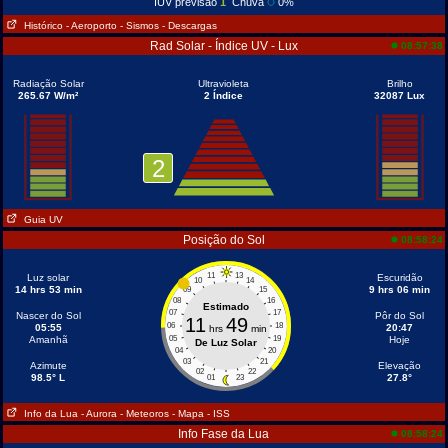
IUV previsão
1
Chuva
0%
Histórico
- Aeroporto
- Sismos
- Descargas
Rad Solar - Índice UV - Lux
08:57:38
Radiação Solar
Ultravioleta
Brilho
265.67 W/m²
2 Índice
32087 Lux
2
Guia UV
Posição do Sol
08:58:24
11
13
Luz solar
Escuridão
10
14
14 hrs 53 min
9 hrs 06 min
09
15
08
16
Estimado
07
17
Nascer do Sol
Pôr do Sol
11
49
06
18
05:55
20:47
hrs
min
Amanhã
05
19
Hoje
De Luz Solar
04
20
03
21
Azimute
Elevação
02
22
98.5° L
27.8°
01
23
Info da Lua
- Aurora
- Meteoros
- Mapa
- ISS
Info Fase da Lua
08:58:24