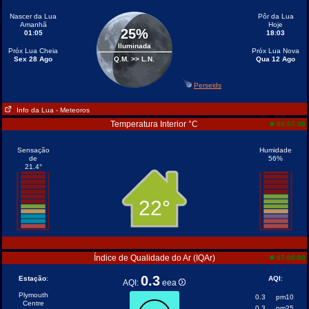
Nascer da Lua
Pôr da Lua
Amanhã
Hoje
25%
01:05
18:03
Iluminada
Próx Lua Cheia
Próx Lua Nova
Sex 28 Ago
Q.M. >> L.N.
Qua 12 Ago
Perseids
Info da Lua
- Meteoros
Temperatura Interior °C
08:57:38
Sensação
Humidade
de
56%
21.4°
22°
Índice de Qualidade do Ar (IQAr)
07:00:00
0.3
Estação
:
AQI
:
AQI:
eea
Plymouth
0.3
pm10
Centre
0.3
pm25