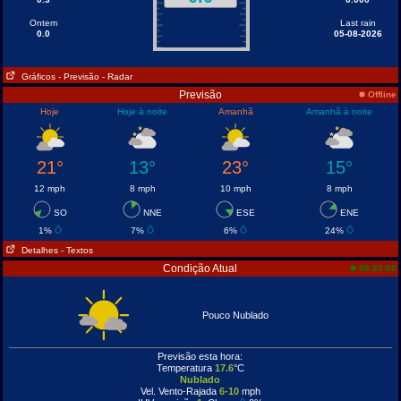
Ontem
Last rain
0.0
05-08-2026
Gráficos
- Previsão
- Radar
Previsão
Offline
Hoje
Hoje à noite
Amanhã
Amanhã à noite
21°
13°
23°
15°
12 mph
8 mph
10 mph
8 mph
SO
NNE
ESE
ENE
1%
7%
6%
24%
Detalhes
- Textos
Condição Atual
08:20:00
Pouco Nublado
Previsão esta hora:
Temperatura
17.6
°C
Nublado
Vel. Vento-Rajada
6-10
mph