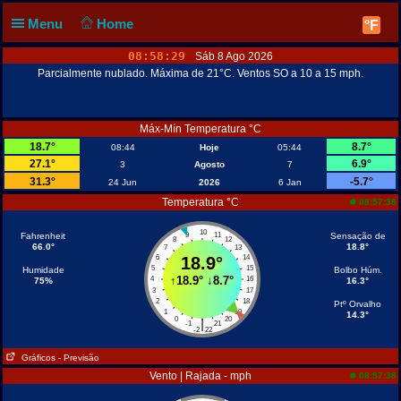
Menu
Home
°F
08:58:29
Sáb 8 Ago 2026
Parcialmente nublado. Máxima de 21°C. Ventos SO a 10 a 15 mph.
Máx-Mín Temperatura °C
18.7°
8.7°
08:44
Hoje
05:44
27.1°
6.9°
3
Agosto
7
31.3°
-5.7°
24 Jun
2026
6 Jan
Temperatura °C
08:57:38
10
Fahrenheit
9
11
Sensação de
8
12
66.0°
18.8°
7
13
6
18.9°
14
5
15
Humidade
Bolbo Húm.
↑
18.9°
↓
8.7°
4
16
75%
16.3°
3
17
2
18
Ptº Orvalho
1
19
14.3°
0
20
|
-1
21
-2
22
Gráficos
- Previsão
Vento | Rajada - mph
08:57:38