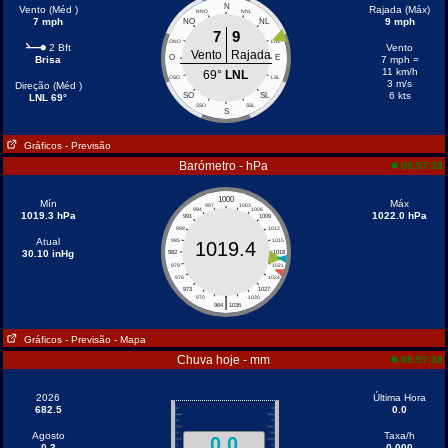
N
Vento (Méd )
Rajada (Máx)
NNO
NNL
7 mph
9 mph
NO
NL
7
9
ONO
LNL
2 Bft
Vento
Vento
Rajada
O
E
Brisa
7 mph =
11 km/h
69°
LNL
OSO
LSL
3 m/s
Direção (Méd )
6 kts
SO
SL
LNL 69°
SSO
SSL
S
Gráficos
- Previsão
Barómetro - hPa
08:57:38
1000
Mín
Máx
997
1003
994
1006
1019.3 hPa
1022.0 hPa
991
1009
988
1012
Atual
985
1015
1019.4
30.10 inHg
982
1018
979
1021
976
1024
973
1027
|
970
1030
964
1036
Gráficos
- Previsão
- Mapa
Chuva hoje - mm
08:57:38
2026
Última Hora
682.5
0.0
Agosto
Taxa/h
0.0
0.3
0.000