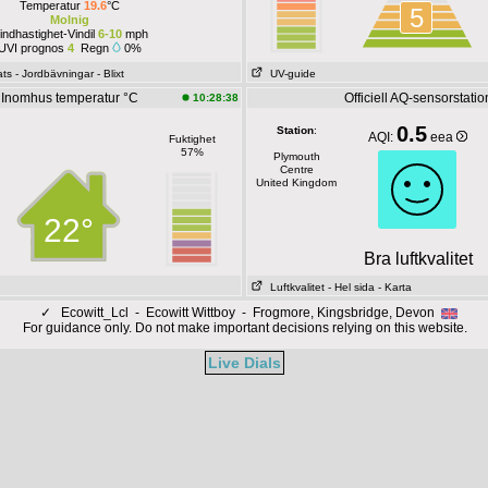
Temperatur
19.6
°C
5
Molnig
indhastighet-Vindil
6-10
mph
UVI prognos
4
Regn
0%
ats
- Jordbävningar
- Blixt
UV-guide
Inomhus temperatur °C
Officiell AQ-sensorstatio
10:28:38
0.5
Station
:
AQI:
eea
Fuktighet
57%
Plymouth
Centre
United Kingdom
22°
Bra luftkvalitet
Luftkvalitet
- Hel sida
- Karta
✓
Ecowitt_Lcl - Ecowitt Wittboy - Frogmore, Kingsbridge, Devon
For guidance only. Do not make important decisions relying on this website.
Live Dials