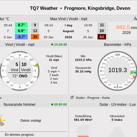
TQ7 Weather • Frogmore, Kingsbridge, Devon
tur °C
Max Vind | Vindil - mpt
Å
8.7°
9
11
05:44
09:14
I dag
10:00
682.5
mm
6.9°
12
20
7
5
Augusti
5
2026
-5.7°
35
84
6 Jan
20 Jan
2026
24 Jan
Vind | Vindil - mpt
Barometer - hPa
10:28:38
1000
N
Vindil (Max)
Min
NNV
NNÖ
997
1003
994
1006
NÖ
11 mpt
1019.2 hPa
NV
991
1009
5
10
988
1012
VNV
ÖNÖ
Vind
Nuvarande
985
1015
1019.3
Vind
Vindil
V
E
5 mph =
30.10 inHg
982
1018
7 km/h
72°
ÖNÖ
979
1021
VSV
ÖSÖ
2 m/s
976
1024
SÖ
4 kts
SV
973
1027
|
970
1030
SSV
SSÖ
S
964
1036
s
Grafer
- Prognos
- Karta
Nuvarande himmel
Solar - UV-index - Lux
09:50:00
Solstrålning
Ultraviolett
581.69 W/m²
5 Index
Delvis molnigt
En timmes prognos: