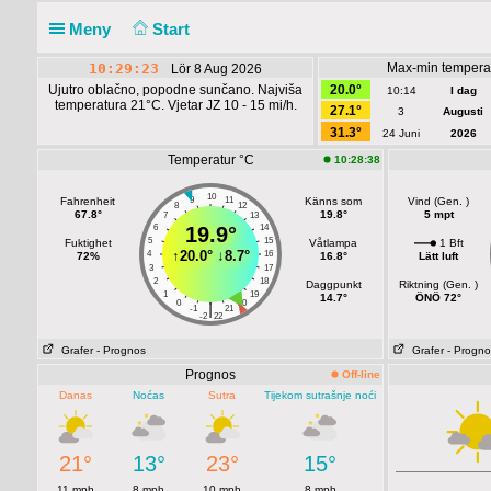
Meny
Start
10:29:23
Max-min tempera
Lör 8 Aug 2026
Ujutro oblačno, popodne sunčano. Najviša
20.0°
10:14
I dag
temperatura 21°C. Vjetar JZ 10 - 15 mi/h.
27.1°
3
Augusti
31.3°
24 Juni
2026
Temperatur °C
10:28:38
10
Fahrenheit
9
11
Känns som
Vind (Gen. )
8
12
67.8°
19.8°
5 mpt
7
13
6
19.9°
14
5
15
Fuktighet
Våtlampa
1 Bft
↑
20.0°
↓
8.7°
4
16
72%
16.8°
Lätt luft
3
17
2
18
Daggpunkt
Riktning (Gen. )
1
19
14.7°
ÖNÖ 72°
0
20
|
-1
21
-2
22
Grafer
- Prognos
Grafer
- Progno
Prognos
Off-line
Danas
Noćas
Sutra
Tijekom sutrašnje noći
21°
13°
23°
15°
11 mph
8 mph
10 mph
8 mph