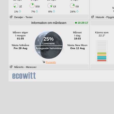
JZ
SSI
IJI
ISI
V
1%
7%
6%
24%
Detaljer
- Texter
Historik
- Flygpl
Information om månfasen
10:29:17
Månen stiger
Månset
Känns som
I morgon
I dag
22.2°
25%
01:05
18:03
Luminans
Nästa fullmåne
Nästa New Moon
Fre 28 Aug
Avtagande halvmåne
Ons 12 Aug
Perseids
Måninfo
- Meteorer