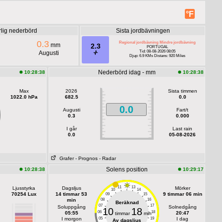
°F
rlig nederbörd
Sista jordbävningen
0.3
Regional jordbävning Mindre jordbävning
mm
2.3
PORTUGAL
Tid: 08-08-2026 08:05
Augusti
Djup: 6.9 KMs Distans: 920 Miles
Nederbörd idag - mm
10:28:38
10:28:38
Max
2026
Sista timmen
1022.0 hPa
682.5
0.0
0.0
Augusti
Fart/t
0.3
0.000
I går
Last rain
0.0
05-08-2026
Grafer
- Prognos
- Radar
Solens position
10:28:38
10:29:17
11
13
Ljusstyrka
Dagsljus
Mörker
10
14
70254 Lux
14 timmar 53
9 timmar 06 min
09
15
min
08
16
Beräknad
07
17
Soluppgång
Solnedgång
10
18
06
18
05:55
20:47
timmar
min
I morgon
05
19
I dag
Av dagsljus