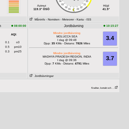
04
20
03
21
Azimut
Höjd
02
22
119.3° ÖSÖ
41.5°
01
23
Måninfo
- Norrsken
- Meteorer
- Karta
- ISS
n
Jordbävning
08:00:00
10:15:27
Mindre jordbävning
AQI
:
MOLUCCA SEA
3.4
I dag @ 09:48
0.1
o3
Djup:
35
KMs - Distans:
7826
Miles
0.5
pm10
0.3
pm25
Mindre jordbävning
MADHYA PRADESH REGION, INDIA
3.7
I dag @ 09:36
Djup:
7
KMs - Distans:
4791
Miles
Jordbävningar
Krediter, kontakt och . . .