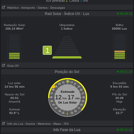
IUV previsão
1
Chuva
0%
Histórico
- Aeroporto
- Sismos
- Descargas
Rad Solar - Índice UV - Lux
08:30:38
Radiação Solar
Ultravioleta
Brilho
166.14 W/m²
1 Índice
20066 Lux
1
Guia UV
Posição do Sol
08:31:23
11
13
Luz solar
Escuridão
10
14
14 hrs 56 min
9 hrs 03 min
09
15
08
16
Estimado
07
17
Nascer do Sol
Pôr do Sol
12
17
06
18
05:53
20:49
hrs
min
Amanhã
05
19
Hoje
De Luz Solar
04
20
03
21
Azimute
Elevação
02
22
92.8° L
23.7°
01
23
Info da Lua
- Aurora
- Meteoros
- Mapa
- ISS
Info Fase da Lua
08:31:23