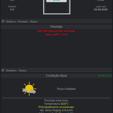
Ontem
Last rain
0.0
05-08-2026
Gráficos
- Previsão
- Radar
Previsão
(52): WU forecast file not ready
wufct_pt-PT_m.txt
Detalhes
- Textos
Condição Atual
08:20:00
Pouco Nublado
Previsão esta hora:
Temperatura
16.8
°C
Principalmente ensolarado
Vel. Vento-Rajada
1-5
km/h