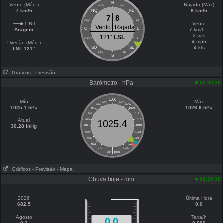
N
Vento (Méd )
Rajada (Máx)
NNO
NNL
7 km/h
8 km/h
NO
NL
7
8
ONO
LNL
1 Bft
Vento
Vento
Rajada
O
E
Aragem
7 km/h =
2 m/s
121°
LSL
OSO
LSL
4 mph
Direção (Méd )
4 kts
SO
SL
LSL 121°
SSO
SSL
S
Gráficos
- Previsão
Barómetro - hPa
08:30:38
1000
Mín
Máx
997
1003
994
1006
1025.1 hPa
1026.6 hPa
991
1009
988
1012
Atual
985
1015
1025.4
30.28 inHg
982
1018
979
1021
976
1024
973
1027
|
970
1030
964
1036
Gráficos
- Previsão
- Mapa
Chuva hoje - mm
08:30:38
2026
Última Hora
682.5
0.0
Agosto
Taxa/h
0.0
0.3
0.000