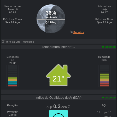
Nascer da Lua
Pôr da Lua
Amanhã
Hoje
36%
00:09
16:47
Iluminada
Próx Lua Cheia
Próx Lua Nova
Sex 28 Ago
Qtº Ming
Qua 12 Ago
Perseids
Info da Lua
- Meteoros
Temperatura Interior °C
08:30:38
Sensação
Humidade
de
53%
20.8°
21°
Índice de Qualidade do Ar (IQAr)
06:00:00
0.3
Estação
:
AQI
:
AQI:
eea
Plymouth
0.3
pm10
Centre
0.2
pm25