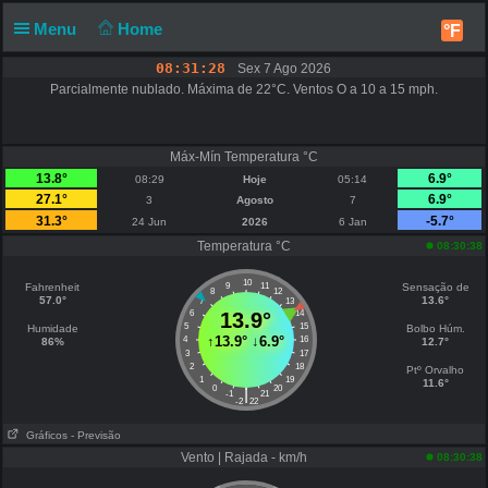
Menu
Home
°F
08:31:28
Sex 7 Ago 2026
Parcialmente nublado. Máxima de 22°C. Ventos O a 10 a 15 mph.
Máx-Mín Temperatura °C
13.8°
6.9°
08:29
Hoje
05:14
27.1°
6.9°
3
Agosto
7
31.3°
-5.7°
24 Jun
2026
6 Jan
Temperatura °C
08:30:38
10
Fahrenheit
9
11
Sensação de
8
12
57.0°
13.6°
7
13
6
13.9°
14
5
15
Humidade
Bolbo Húm.
↑
13.9°
↓
6.9°
4
16
86%
12.7°
3
17
2
18
Ptº Orvalho
1
19
11.6°
0
20
|
-1
21
-2
22
Gráficos
- Previsão
Vento | Rajada - km/h
08:30:38