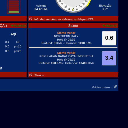
04
20
03
21
Azimute
Elevação
02
22
64.4° LNL
0.7°
01
23
Info da Lua
- Aurora
- Meteoros
- Mapa
- ISS
IQAr)
Sismo
03:00:00
06:00:47
Sismo Menor
AQI
:
NORTHERN ITALY
0.6
Hoje @ 05:55
0.1
o3
Profund:
8
KMs - Distância:
1190
KMs
0.5
pm10
0.5
pm25
Sismo Menor
KEPULAUAN BARAT DAYA, INDONESIA
3.4
Hoje @ 05:35
Profund:
158
KMs - Distância:
13493
KMs
ar
Sismos
Créditos, contato e . . .