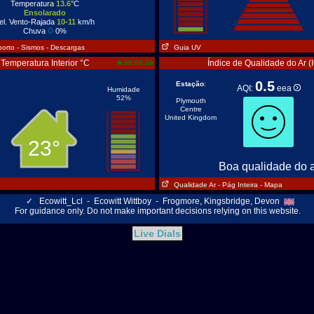
Temperatura
13.6
°C
Ensolarado
el. Vento-Rajada
10-11
km/h
Chuva
0%
porto
- Sismos
- Descargas
Guia UV
Temperatura Interior °C
Índice de Qualidade do Ar (
06:00:38
0.5
Estação
:
AQI:
eea
Humidade
52%
Plymouth
Centre
United Kingdom
23°
Boa qualidade do 
Qualidade Ar
- Pág Inteira
- Mapa
✓
Ecowitt_Lcl - Ecowitt Wittboy - Frogmore, Kingsbridge, Devon
For guidance only. Do not make important decisions relying on this website.
Live Dials