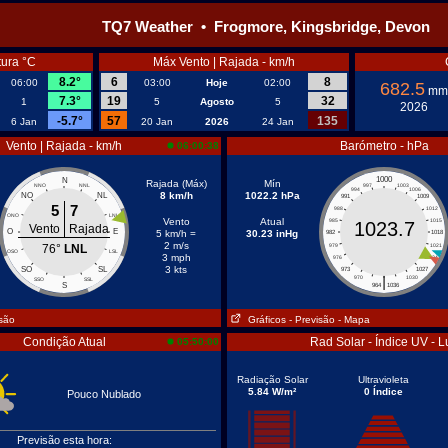
TQ7 Weather • Frogmore, Kingsbridge, Devon
ura °C
Máx Vento | Rajada - km/h
8.2°
6
8
06:00
03:00
Hoje
02:00
682.5
mm
7.3°
19
32
1
5
Agosto
5
2026
-5.7°
57
135
6 Jan
20 Jan
2026
24 Jan
Vento | Rajada - km/h
Barómetro - hPa
06:00:38
1000
N
Rajada (Máx)
Mín
NNO
NNL
997
1003
994
1006
8 km/h
1022.2 hPa
NO
NL
991
1009
5
7
988
1012
ONO
LNL
Vento
Atual
985
1015
1023.7
Vento
Rajada
O
E
5 km/h =
30.23 inHg
982
1018
2 m/s
76°
LNL
979
1021
OSO
LSL
3 mph
976
1024
3 kts
SO
SL
973
1027
|
970
1030
SSO
SSL
S
964
1036
isão
Gráficos
- Previsão
- Mapa
Condição Atual
Rad Solar - Índice UV - L
05:50:00
Radiação Solar
Ultravioleta
5.84 W/m²
0 Índice
Pouco Nublado
Previsão esta hora: