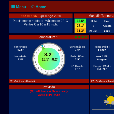
Menu
Home
06:01:36
Máx-Mín Temperat
Qui 6 Ago 2026
Parcialmente nublado. Máxima de 22°C.
13.5°
00:14
Hoje
Ventos O a 10 a 15 mph.
27.1°
3
Agosto
31.3°
24 Jun
2026
Temperatura °C
06:00:38
10
Fahrenheit
9
11
Sensação de
Vento (Méd )
8
12
46.8°
7.5°
5 km/h
7
13
6
8.2°
14
5
15
Humidade
Bolbo Húm.
1 Bft
↑
13.5°
↓
8.2°
4
16
93%
7.5°
Aragem
3
17
2
18
Ptº Orvalho
Direção (Méd )
1
19
7.1°
LNL 76°
0
20
|
-1
21
-2
22
Gráficos
- Previsão
Gráficos
- Prev
Previsão
(52): WU forecast file not ready
wufct_pt-PT_m.txt