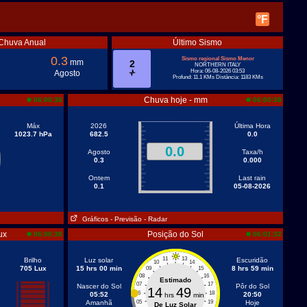
°F
Chuva Anual
Último Sismo
0.3
Sismo regional Sismo Menor
mm
2
NORTHERN ITALY
Hora: 06-08-2026 03:53
Agosto
Profund: 11.1 KMs Distância: 1183 KMs
Chuva hoje - mm
06:00:38
06:00:38
Máx
2026
Última Hora
1023.7 hPa
682.5
0.0
0.0
Agosto
Taxa/h
0.3
0.000
Ontem
Last rain
0.1
05-08-2026
Gráficos
- Previsão
- Radar
ux
Posição do Sol
06:00:38
06:01:32
11
13
Brilho
Luz solar
Escuridão
10
14
705 Lux
15 hrs 00 min
8 hrs 59 min
09
15
08
16
Estimado
07
17
Nascer do Sol
Pôr do Sol
14
49
06
18
05:52
20:50
hrs
min
Amanhã
05
19
Hoje
De Luz Solar