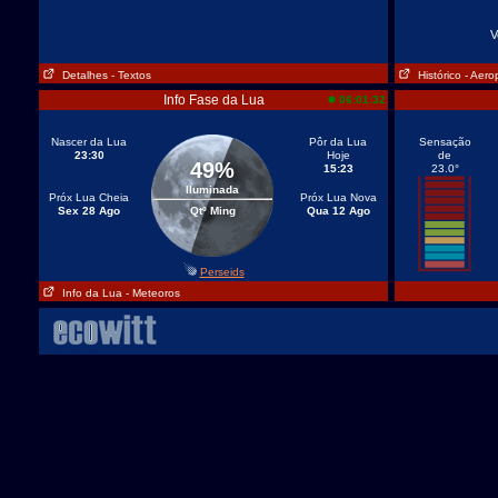
V
Detalhes
- Textos
Histórico
- Aero
Info Fase da Lua
06:01:32
Nascer da Lua
Pôr da Lua
Sensação
23:30
Hoje
de
49%
15:23
23.0°
Iluminada
Próx Lua Cheia
Próx Lua Nova
Sex 28 Ago
Qtº Ming
Qua 12 Ago
Perseids
Info da Lua
- Meteoros