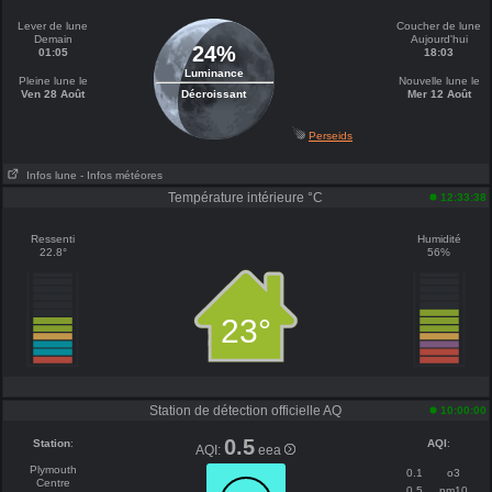
Lever de lune
Coucher de lune
Demain
Aujourd'hui
24%
01:05
18:03
Luminance
Pleine lune le
Nouvelle lune le
Ven 28 Août
Décroissant
Mer 12 Août
Perseids
Infos lune
- Infos météores
Température intérieure °C
12:33:38
Ressenti
Humidité
22.8°
56%
23°
Station de détection officielle AQ
10:00:00
0.5
Station
:
AQI
:
AQI:
eea
Plymouth
0.1
o3
Centre
0.5
pm10