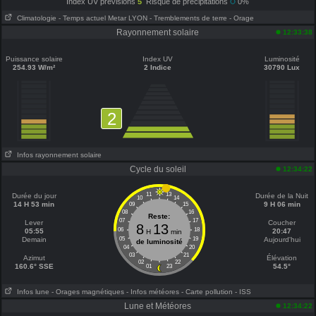
Index UV prévisions
5
Risque de précipitations
0%
Climatologie
- Temps actuel Metar LYON
- Tremblements de terre
- Orage
Rayonnement solaire
12:33:38
Puissance solaire
Index UV
Luminosité
254.93 W/m²
2 Indice
30790 Lux
2
Infos rayonnement solaire
Cycle du soleil
12:34:22
11
13
Durée du jour
Durée de la Nuit
10
14
14 H 53 min
9 H 06 min
09
15
08
16
Reste:
07
17
Lever
Coucher
8
13
06
18
05:55
20:47
H
min
Demain
05
19
Aujourd'hui
de luminosité
04
20
03
21
Azimut
Élévation
02
22
160.6° SSE
54.5°
01
23
Infos lune
- Orages magnétiques
- Infos météores
- Carte pollution
- ISS
Lune et Météores
12:34:22