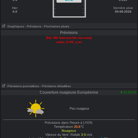
Hier
Dernière pluie
0.0
05-08-2026
Graphiques
- Prévisions
- Prochaines pluies
Prévisions
(52): WU forecast file not ready
wufct_fr-FR_s.txt
Prévisions journalières
- Prévisions détaillées
Couverture nuageuse Européenne
12:20:00
Peu nuageux
Prévisions dans l'heure à LYON:
Température
20.6
°C
Nuageux
Vitesse du Vent -Rafale
3-5
m/s