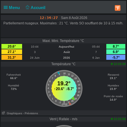
Menu
Accueil
°F
12:34:27
Sam 8 Août 2026
Partiellement nuageux. Maximales : 21 °C. Vents SO soufflant de 10 à 15 mi/h.
Maxi. Mini. Température °C
20.6°
8.7°
10:44
Aujourd'hui
05:44
27.1°
6.9°
3
Août
7
31.3°
-5.7°
24 Juin
2026
6 Jan
Température °C
12:33:38
10
Fahrenheit
9
11
Ressenti
8
12
66.6°
19.1°
7
13
6
19.2°
14
5
15
Humidité
Humidex
↑
20.6°
↓
8.7°
4
16
72%
15.9°
3
17
2
18
Point de rosée
1
19
14.0°
0
20
|
-1
21
-2
22
Graphiques
- Prévisions
Vent | Rafale - m/s
12:33:38