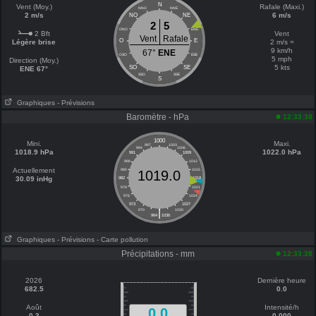
N
Vent (Moy.)
Rafale (Maxi.)
NNO
NNE
2 m/s
6 m/s
NO
NE
2
5
ONO
ENE
2 Bft
Vent
Vent
Rafale
O
E
Légère brise
2 m/s =
9 km/h
67°
ENE
OSO
ESE
5 mph
Direction (Moy.)
5 kts
SO
SE
ENE 67°
SSO
SSE
S
Graphiques
- Prévisions
Baromètre - hPa
12:33:38
1000
Mini.
Maxi.
997
1003
994
1006
1018.9 hPa
1022.0 hPa
991
1009
988
1012
Actuellement
985
1015
1019.0
30.09 inHg
982
1018
979
1021
976
1024
973
1027
|
970
1030
964
1036
Graphiques
- Prévisions
- Carte pollution
Précipitations - mm
12:33:38
2026
Dernière heure
682.5
0.0
Août
Intensité/h
0.0
0.3
0.000