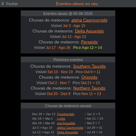
X
Eventos ativos no céu
Fechar
Eventos atuais @ 06-08-2026
Chuvas de meteoros:
alpha Capricornids
Visível
Jul 3 - Ago 15
Chuvas de meteoros:
Delta Aquariids
Visível
Jul 12 - Ago 22
Chuvas de meteoros:
Perseids
Visível
Jul 17 - Ago 26
Pico Ago 12 > 14
Próximos eventos
Chuvas de meteoros:
Southern Taurids
Visível
Set 10 - Nov 19
Pico
Out 9 > 11
Chuvas de meteoros:
Orionids
Visível
Out 2 - Nov 7
Pico
Out 21 > 23
Chuvas de meteoros:
Northern Taurids
Visível
Out 20 - Dez 9
Pico
Nov 11 > 13
Chuvas de meteoros anuais
Dez 28 > Jan 12
Quadrantids
↑ Jan 3 > 5
Abr 16 > Mai 1
Lyrids
↑ Abr 21 > 23
Abr 19 > Mai 29
eta Aquariids
↑ Mai 5 > 7
Jul 3 > Ago 15
alpha Capricornids
↑ Jul 29 > 31
Jul 12 > Ago 22
Delta Aquariids
↑ Jul 29 > 31