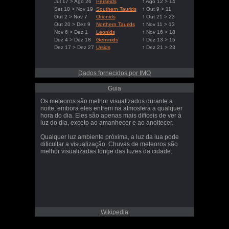
Jul 17 > Ago 26
Perseids
↑ Ago 12 > 14
Set 10 > Nov 19
Southern Taurids
↑ Out 9 > 11
Out 2 > Nov 7
Orionids
↑ Out 21 > 23
Out 20 > Dez 9
Northern Taurids
↑ Nov 11 > 13
Nov 6 > Dez 1
Leonids
↑ Nov 16 > 18
Dez 4 > Dez 18
Geminids
↑ Dez 13 > 15
Dez 17 > Dez 27
Ursids
↑ Dez 21 > 23
Dados fornecidos por IMO
Guia
Os meteoros são melhor visualizados durante a
noite, embora eles entrem na atmosfera a qualquer
hora do dia. Eles são apenas mais difíceis de ver à
luz do dia, exceto ao amanhecer e ao anoitecer.
Qualquer luz ambiente próxima, a luz da lua pode
dificultar a visualização. Chuvas de meteoros são
melhor visualizadas longe das luzes da cidade.
Wikipedia