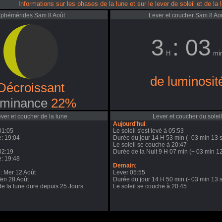
Informations sur les phases de la lune et sur le lever de soleil et de la 
phémérides Sam 8 Août
Lever et coucher Sam 8 Ao
3
: 03
H
mi
de luminosit
Décroissant
minance
22%
ver et coucher de la lune
Lever et coucher du soleil
Aujourd'hui
:
01:05
Le soleil s'est levé à 05:53
: 19:04
Durée du jour 14 H 53 min (- 03 min 13 s
Le soleil se couche à 20:47
02:19
Durée de la Nuit 9 H 07 min (+ 03 min 12
: 19:48
Demain
:
e: Mer 12 Août
Lever 05:55
Ven 28 Août
Durée du jour 14 H 50 min (- 03 min 13 s
de la lune dure depuis 25 Jours
Le soleil se couche à 20:45