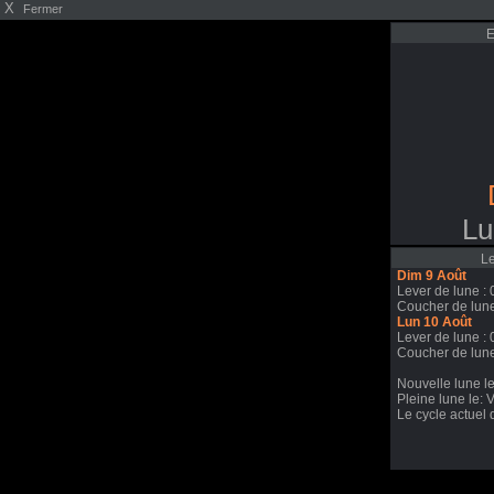
X
Fermer
E
Lu
Le
Dim 9 Août
Lever de lune : 
Coucher de lune
Lun 10 Août
Lever de lune : 
Coucher de lune
Nouvelle lune l
Pleine lune le: 
Le cycle actuel 