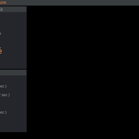
lune
ût
n
é
ec )
 sec )
ec )